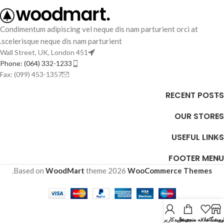
Condimentum adipiscing vel neque dis nam parturient orci at
scelerisque neque dis nam parturient.
451 Wall Street, UK, London
Phone: (064) 332-1233
Fax: (099) 453-1357
RECENT POSTS
OUR STORES
USEFUL LINKS
FOOTER MENU
.
Based on
WoodMart
theme
2026
WooCommerce Themes
روشگاه
یست علاقه مندی ها
سبد خرید
حساب کاربری من